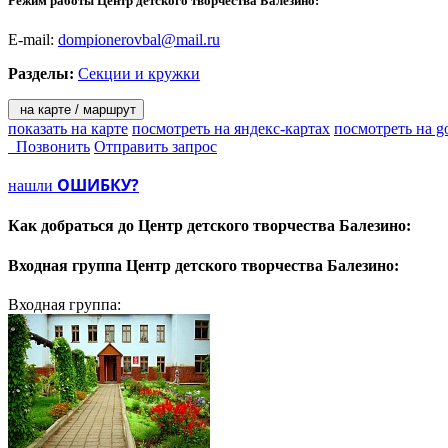
Режим работы Центр детского творчества Балезино:
E-mail:
dompionerovbal@mail.ru
Разделы:
Секции и кружки
на карте / маршрут
показать на карте
посмотреть на яндекс-картах
посмотреть на g
Позвонить
Отправить запрос
ОШИБКУ?
нашли
Как добраться до
Центр детского творчества Балезино:
Входная группа
Центр детского творчества Балезино:
Входная группа: