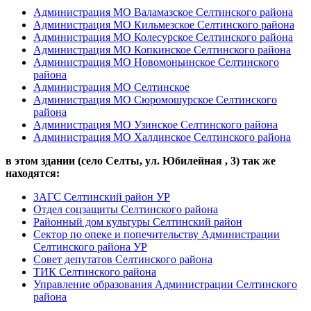
Администрация МО Валамазское Селтинского района
Администрация МО Кильмезское Селтинского района
Администрация МО Колесурское Селтинского района
Администрация МО Копкинское Селтинского района
Администрация МО Новомоньинское Селтинского
района
Администрация МО Селтинское
Администрация МО Сюромошурское Селтинского
района
Администрация МО Узинское Селтинского района
Администрация МО Халдинское Селтинского района
в этом здании (село Селты,
ул. Юбилейная , 3
) так же
находятся:
ЗАГС Селтинский район УР
Отдел соцзащиты Селтинского района
Районный дом культуры Селтинский район
Сектор по опеке и попечительству Администрации
Селтинского района УР
Совет депутатов Селтинского района
ТИК Селтинского района
Управление образования Администрации Селтинского
района