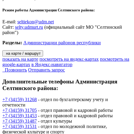
Режим работы Администрация Селтинского района:
E-mail:
seltiekon@udm.net
Сайт:
selty.udmurt.ru
(официальный сайт МО "Селтинский
район")
Разделы:
Администрации районов республики
на карте / маршрут
показать на карте
посмотреть на яндекс-картах
посмотреть на
google-картах
в Яндекс-навигатор
Позвонить
Отправить запрос
Дополнительные телефоны
Администрация
Селтинского района:
+7 (34159) 31268
- отдел по бухгалтерскому учету и
отчетности
+7 (34159) 31705
- отдел правовой и кадровой работы
+7 (34159) 31453
- отдел правовой и кадровой работы
+7 (34159) 31487
- отдел культуры
+7 (34159) 31531
- отдел по молодежной политике,
физической культуре и спорту