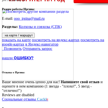
Режим работы Иргина:
E-mail:
ooo_irgina@mail.ru
Разделы:
Колхозы и совхозы (СПК)
на карте / маршрут
показать на карте
посмотреть на яндекс-картах
посмотреть на
google-картах
в Яндекс-навигатор
Позвонить
Отправить запрос
ОШИБКУ?
нашли
Отзывы о
Иргина:
Ваше мнение очень ценно для нас!
Напишите свой отзыв
и
оцените в нем компанию (1 звезда - "плохо!", 5 звезд -
"отлично!")
Reviews are disabled
Социальные отзывы
Cackl
e