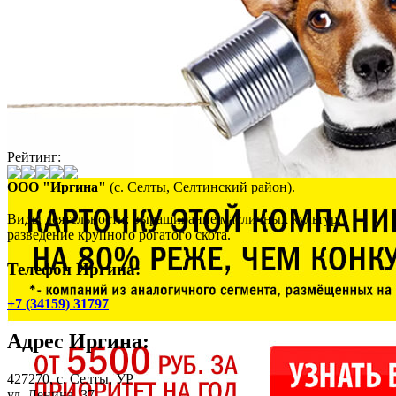
Рейтинг:
ООО "Иргина"
(с. Селты, Селтинский район).
Виды деятельности: выращивание масличных культур,
разведение крупного рогатого скота.
Телефон Иргина:
+7 (34159) 31797
Адрес
Иргина
:
427270,
с. Селты
, УР
ул. Ленина, 37