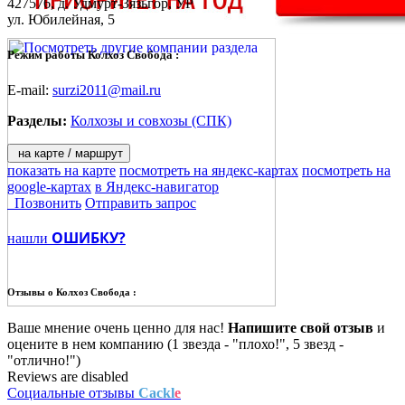
427576,
д. Удмурт-Зязьгор
, УР
ул. Юбилейная, 5
Режим работы Колхоз Свобода :
E-mail:
surzi2011@mail.ru
Разделы:
Колхозы и совхозы (СПК)
на карте / маршрут
показать на карте
посмотреть на яндекс-картах
посмотреть на
google-картах
в Яндекс-навигатор
Позвонить
Отправить запрос
ОШИБКУ?
нашли
Отзывы о
Колхоз Свобода :
Ваше мнение очень ценно для нас!
Напишите свой отзыв
и
оцените в нем компанию (1 звезда - "плохо!", 5 звезд -
"отлично!")
Reviews are disabled
Социальные отзывы
Cackl
e