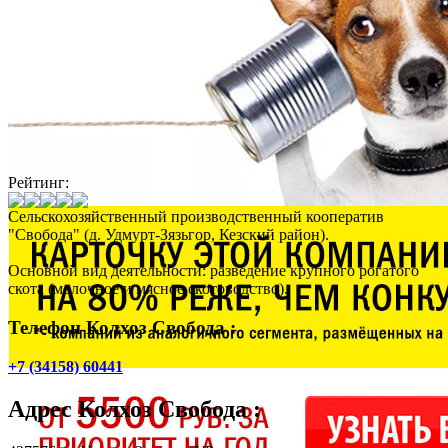
Рейтинг:
Сельскохозяйственный производственный кооператив
"Свобода" (д. Удмурт-Зязьгор, Кезский район).
Основной вид деятельности: разведение крупного рогатого
скота (молочное и мясное скотоводство).
Телефон Колхоз Свобода :
+7 (34158) 60441
Адрес
Колхоз Свобода
: