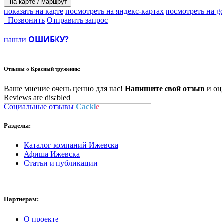
на карте / маршрут
показать на карте
посмотреть на яндекс-картах
посмотреть на g
Позвонить
Отправить запрос
ОШИБКУ?
нашли
Отзывы о
Красный труженик:
Ваше мнение очень ценно для нас!
Напишите свой отзыв
и оце
Reviews are disabled
Социальные отзывы
Cackl
e
Разделы:
Каталог компаний Ижевска
Афиша Ижевска
Статьи и публикации
Партнерам:
О проекте