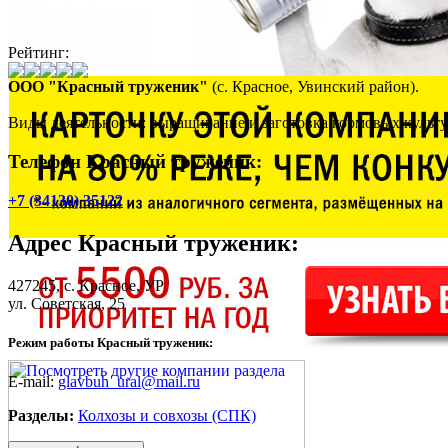
Рейтинг:
ООО "Красный труженик"
(с. Красное, Увинский район).
Виды деятельности: выращивание и заготовка кормовых культу
Телефон Красный труженик:
+7 (34130) 35122
Адрес
Красный труженик
:
427245,
с. Красное
, УР
ул. Советская, 25
Режим работы Красный труженик:
E-mail:
glavbuh_ural@mail.ru
Разделы:
Колхозы и совхозы (СПК)