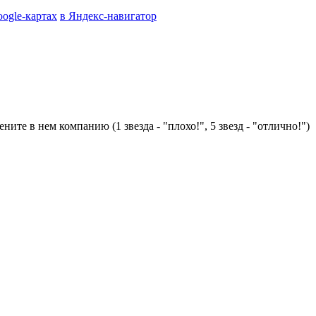
oogle-картах
в Яндекс-навигатор
ните в нем компанию (1 звезда - "плохо!", 5 звезд - "отлично!")