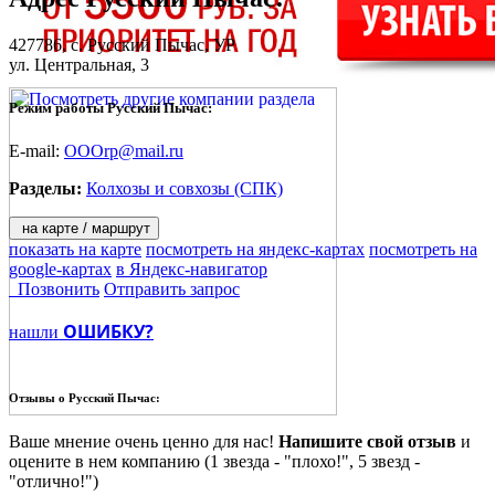
427786,
с. Русский Пычас
, УР
ул. Центральная, 3
Режим работы Русский Пычас:
E-mail:
OOOrp@mail.ru
Разделы:
Колхозы и совхозы (СПК)
на карте / маршрут
показать на карте
посмотреть на яндекс-картах
посмотреть на
google-картах
в Яндекс-навигатор
Позвонить
Отправить запрос
ОШИБКУ?
нашли
Отзывы о
Русский Пычас:
Ваше мнение очень ценно для нас!
Напишите свой отзыв
и
оцените в нем компанию (1 звезда - "плохо!", 5 звезд -
"отлично!")