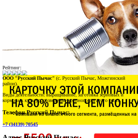
Рейтинг:
ООО "Русский Пычас"
(с. Русский Пычас, Можгинский
район).
Виды деятельности: выращивание, заготовка зерновых и
кормовых культур, разведение крупного рогатого скота.
Телефон Русский Пычас:
+7 (34139) 70545
Адрес
Русский Пычас
: