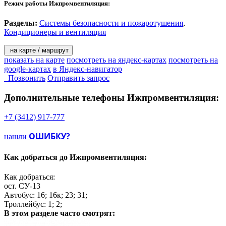
Режим работы Ижпромвентиляция:
Разделы:
Системы безопасности и пожаротушения
,
Кондиционеры и вентиляция
на карте / маршрут
показать на карте
посмотреть на яндекс-картах
посмотреть на
google-картах
в Яндекс-навигатор
Позвонить
Отправить запрос
Дополнительные телефоны
Ижпромвентиляция:
+7 (3412) 917-777
ОШИБКУ?
нашли
Как добраться до
Ижпромвентиляция:
Как добраться:
ост. СУ-13
Автобус: 16; 16к; 23; 31;
Троллейбус: 1; 2;
В этом разделе
часто смотрят: