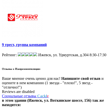
9 трест, группа компаний
Рейтинг:
Ижевск, ул. Удмуртская, д.304
8:30-17:30
Отзывы о
Ижпромвентиляция:
Ваше мнение очень ценно для нас!
Напишите свой отзыв
и
оцените в нем компанию (1 звезда - "плохо!", 5 звезд -
"отлично!")
Reviews are disabled
Социальные отзывы
Cackl
e
в этом здании (Ижевск,
ул. Воткинское шоссе, 156
) так же
находятся: