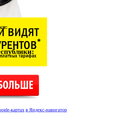
ки:
еспублики
:
oogle-картах
в Яндекс-навигатор