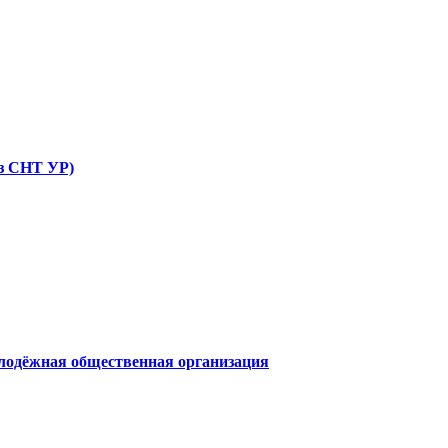
юз СНТ УР)
олодёжная общественная организация