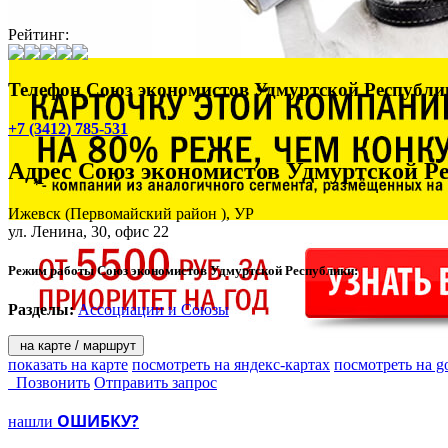
Рейтинг:
Телефон Союз экономистов Удмуртской Республи
+7 (3412) 785-531
Адрес
Союз экономистов Удмуртской Р
Ижевск
(Первомайский район ), УР
ул. Ленина, 30
, офис 22
Режим работы Союз экономистов Удмуртской Республики:
Разделы:
Ассоциации и Союзы
на карте / маршрут
показать на карте
посмотреть на яндекс-картах
посмотреть на g
Позвонить
Отправить запрос
ОШИБКУ?
нашли