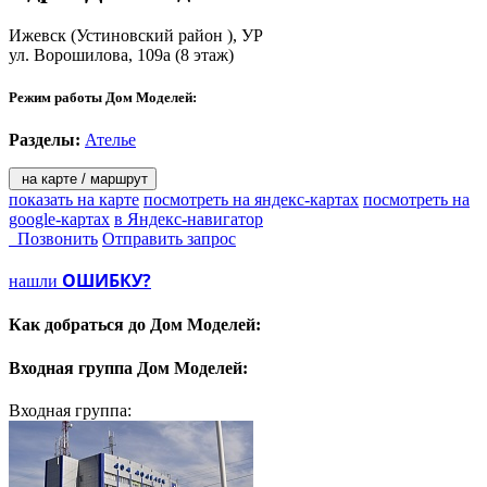
Ижевск
(Устиновский район ), УР
ул. Ворошилова, 109а
(8 этаж)
Режим работы Дом Моделей:
Разделы:
Ателье
на карте / маршрут
показать на карте
посмотреть на яндекс-картах
посмотреть на
google-картах
в Яндекс-навигатор
Позвонить
Отправить запрос
ОШИБКУ?
нашли
Как добраться до
Дом Моделей:
Входная группа
Дом Моделей:
Входная группа: