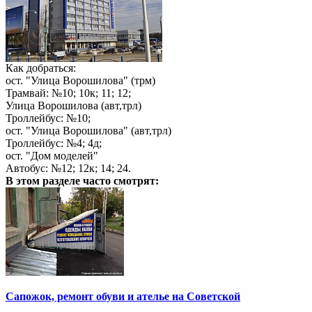
Как добраться:
ост. "Улица Ворошилова" (трм)
Трамвай: №10; 10к; 11; 12;
Улица Ворошилова (авт,трл)
Троллейбус: №10;
ост. "Улица Ворошилова" (авт,трл)
Троллейбус: №4; 4д;
ост. "Дом моделей"
Автобус: №12; 12к; 14; 24.
В этом разделе
часто смотрят:
Сапожок, ремонт обуви и ателье на Советской