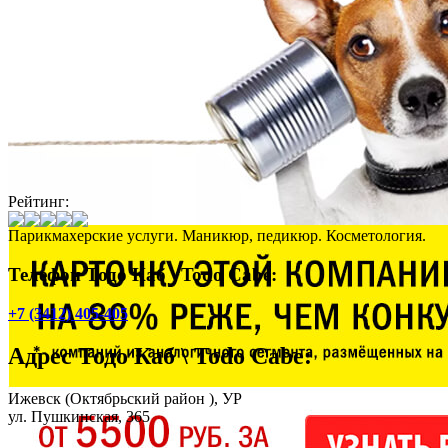
Рейтинг:
Парикмахерские услуги. Маникюр, педикюр. Косметология.
Телефон Тодо Каб \ Todo Cabe:
+7 (3412) 405-405
Адрес
Тодо Каб \ Todo Cabe
:
Ижевск
(Октябрьский район ), УР
ул. Пушкинская, 365