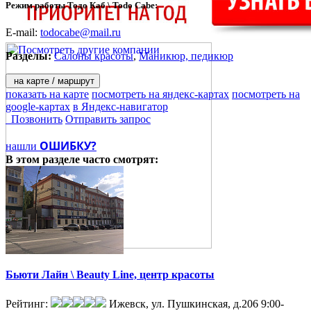
Режим работы Тодо Каб \ Todo Cabe:
E-mail:
todocabe@mail.ru
Разделы:
Салоны красоты
,
Маникюр, педикюр
на карте / маршрут
показать на карте
посмотреть на яндекс-картах
посмотреть на
google-картах
в Яндекс-навигатор
Позвонить
Отправить запрос
ОШИБКУ?
нашли
В этом разделе
часто смотрят:
Бьюти Лайн \ Beauty Line, центр красоты
Рейтинг:
Ижевск, ул. Пушкинская, д.206
9:00-