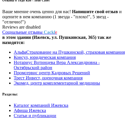
Отзывы о
Тодо Каб \ Todo Cabe:
Ваше мнение очень ценно для нас!
Напишите свой отзыв
и
оцените в нем компанию (1 звезда - "плохо!", 5 звезд -
"отлично!")
Reviews are disabled
Социальные отзывы
Cackl
e
в этом здании (Ижевск,
ул. Пушкинская, 365
) так же
находятся:
АльфаСтрахование на Пушкинской, страховая компания
Консул, юридическая компания
Нотариус Вотинцева Вера Александровна -
Октябрьский район
Промсервис центр Кадровых Решений
Трест Инвест, оценочная компания
Экомед, центр комплементарной медицины
Разделы:
Каталог компаний Ижевска
Афиша Ижевска
Статьи и публикации