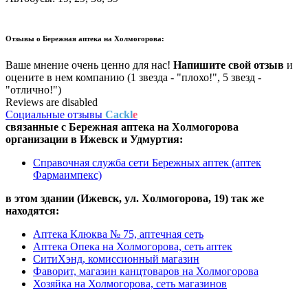
Отзывы о
Бережная аптека на Холмогорова:
Ваше мнение очень ценно для нас!
Напишите свой отзыв
и
оцените в нем компанию (1 звезда - "плохо!", 5 звезд -
"отлично!")
Reviews are disabled
Социальные отзывы
Cackl
e
связанные с
Бережная аптека на Холмогорова
организации в
Ижевск и Удмуртия:
Справочная служба сети Бережных аптек (аптек
Фармаимпекс)
в этом здании (Ижевск,
ул. Холмогорова, 19
) так же
находятся:
Аптека Клюква № 75, аптечная сеть
Аптека Опека на Холмогорова, сеть аптек
СитиХэнд, комиссионный магазин
Фаворит, магазин канцтоваров на Холмогорова
Хозяйка на Холмогорова, сеть магазинов