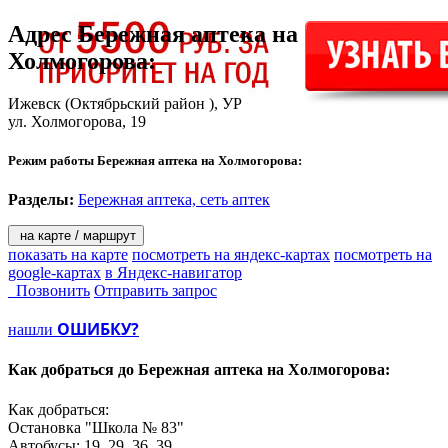
Адрес
Бережная аптека на
Холмогорова
:
Ижевск
(Октябрьский район ), УР
ул. Холмогорова, 19
Режим работы Бережная аптека на Холмогорова:
Разделы:
Бережная аптека, сеть аптек
на карте / маршрут
показать на карте
посмотреть на яндекс-картах
посмотреть на
google-картах
в Яндекс-навигатор
Позвонить
Отправить запрос
ОШИБКУ?
нашли
Как добраться до
Бережная аптека на Холмогорова:
Как добраться:
Остановка "Школа № 83"
Автобусы: 19, 29, 36, 39