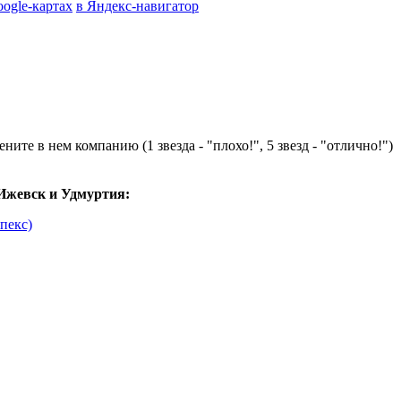
oogle-картах
в Яндекс-навигатор
ните в нем компанию (1 звезда - "плохо!", 5 звезд - "отлично!")
Ижевск и Удмуртия:
пекс)