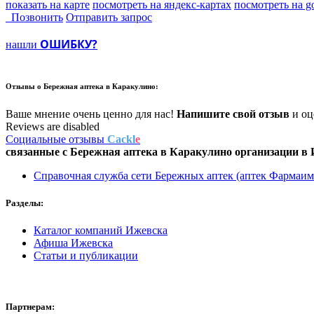
показать на карте
посмотреть на яндекс-картах
посмотреть на g
Позвонить
Отправить запрос
ОШИБКУ?
нашли
Отзывы о
Бережная аптека в Каракулино:
Ваше мнение очень ценно для нас!
Напишите свой отзыв
и оце
Reviews are disabled
Социальные отзывы
Cackl
e
связанные с
Бережная аптека в Каракулино
организации в
Справочная служба сети Бережных аптек (аптек Фармаим
Разделы:
Каталог компаний Ижевска
Афиша Ижевска
Статьи и публикации
Партнерам: