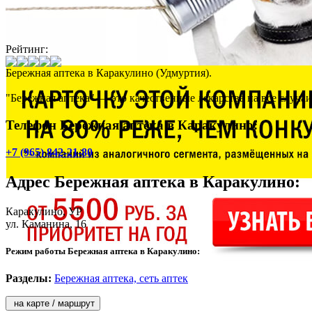
Рейтинг:
Бережная аптека в Каракулино (Удмуртия).
"Бережная аптека" — это качественные лекарства на все случаи 
Телефон Бережная аптека в Каракулино:
+7 (965) 842-21-80
Адрес
Бережная аптека в Каракулино
:
Каракулино
, УР
ул. Каманина, 16
Режим работы Бережная аптека в Каракулино:
Разделы:
Бережная аптека, сеть аптек
на карте / маршрут