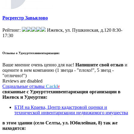
Росреестр Завьялово
Рейтинг:
Ижевск, ул. Пушкинская, д.120
8:30-
17:30
Отзывы о
Удмурттехинвентаризация:
Ваше мнение очень ценно для нас!
Напишите свой отзыв
и
оцените в нем компанию (1 звезда - "плохо!", 5 звезд -
"отлично!")
Reviews are disabled
Социальные отзывы
Cackl
e
связанные с
Удмурттехинвентаризация
организации в
Ижевск и Удмуртия:
БТИ на Краева, Центр кадастровой оценки и
технической инвентаризации недвижимого имущества
в этом здании (село Селты,
ул. Юбилейная, 8
) так же
находятся: