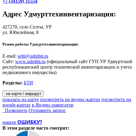
+7 (34159) 31554
Адрес
Удмурттехинвентаризация
:
427270,
село Селты
, УР
ул. Юбилейная, 8
Режим работы Удмурттехинвентаризация:
E-mail:
selti@udmbti.ru
Сайт:
www.udmbti.ru
(официальный сайт ГУП УР Удмуртский
республиканский центр технической инвентаризации и учета
недвижимого имущества)
Разделы:
БТИ
на карте / маршрут
показать на карте
посмотреть на яндекс-картах
посмотреть на
google-картах
в Яндекс-навигатор
Позвонить
Отправить запрос
ОШИБКУ?
нашли
В этом разделе
часто смотрят: