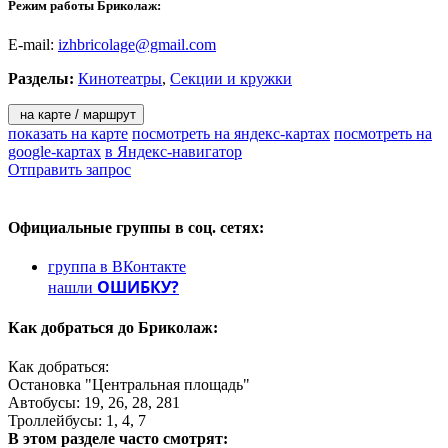
Режим работы Бриколаж:
E-mail:
izhbricolage@gmail.com
Разделы:
Кинотеатры
,
Секции и кружки
на карте / маршрут
показать на карте
посмотреть на яндекс-картах
посмотреть на
google-картах
в Яндекс-навигатор
Отправить запрос
Официальные группы
в соц. сетях:
группа в ВКонтакте
ОШИБКУ?
нашли
Как добраться до
Бриколаж:
Как добраться:
Остановка "Центральная площадь"
Автобусы: 19, 26, 28, 281
Троллейбусы: 1, 4, 7
В этом разделе
часто смотрят: