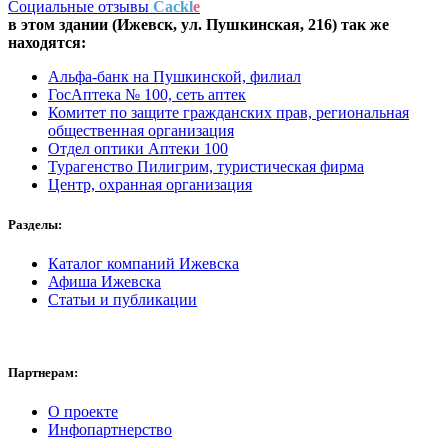
Социальные отзывы
Cackl
e
в этом здании (Ижевск,
ул. Пушкинская, 216
) так же
находятся:
Альфа-банк на Пушкинской, филиал
ГосАптека № 100, сеть аптек
Комитет по защите гражданских прав, региональная
общественная организация
Отдел оптики Аптеки 100
Турагенство Пилигрим, туристическая фирма
Центр, охранная организация
Разделы:
Каталог компаний Ижевска
Афиша Ижевска
Статьи и публикации
Партнерам:
О проекте
Инфопартнерство