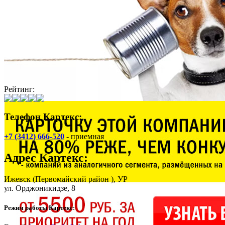
Рейтинг:
Телефон Картекс:
+7 (3412) 666-520
- приемная
Адрес
Картекс
:
Ижевск
(Первомайский район ), УР
ул. Орджоникидзе, 8
Режим работы Картекс: