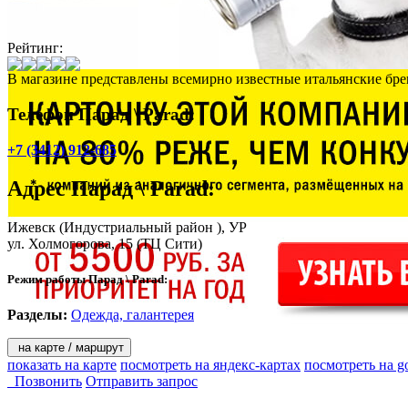
Рейтинг:
В магазине представлены всемирно известные итальянские бр
Телефон Парад \ Parad:
+7 (3412) 912-685
Адрес
Парад \ Parad
:
Ижевск
(Индустриальный район ), УР
ул. Холмогорова, 15
(ТЦ Сити)
Режим работы Парад \ Parad:
Разделы:
Одежда, галантерея
на карте / маршрут
показать на карте
посмотреть на яндекс-картах
посмотреть на g
Позвонить
Отправить запрос