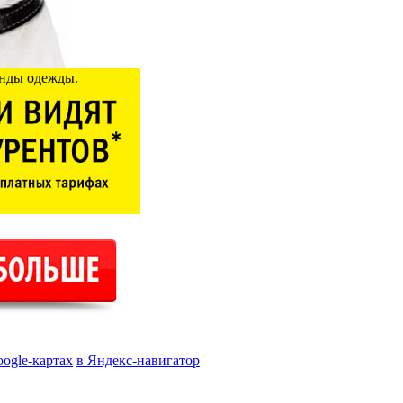
енды одежды.
oogle-картах
в Яндекс-навигатор