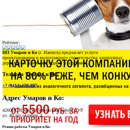
Рейтинг:
ИП Умаров и Ко
(г. Ижевск) предлагает услуги
проектирования и малоэтажного строительства: кирпичных,
деревянных домов, коттеджей и особняков.
Телефон Умаров и Ко:
+7 (3412) 678-857
Адрес
Умаров и Ко
:
426019,
Ижевск
(Ленинский район ), УР
ул. 40 лет октября, 4
Режим работы Умаров и Ко: