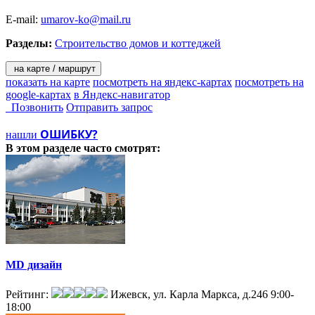
E-mail:
umarov-ko@mail.ru
Разделы:
Строительство домов и коттеджей
на карте / маршрут
показать на карте
посмотреть на яндекс-картах
посмотреть на
google-картах
в Яндекс-навигатор
Позвонить
Отправить запрос
ОШИБКУ?
нашли
В этом разделе
часто смотрят:
MD дизайн
Рейтинг:
Ижевск, ул. Карла Маркса, д.246
9:00-
18:00