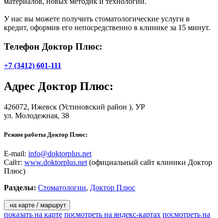
материалов, новых методик и технологий.
У нас вы можете получить стоматологические услуги в
кредит, оформив его непосредственно в клинике за 15 минут.
Телефон Доктор Плюс:
+7 (3412) 601-111
Адрес
Доктор Плюс
:
426072,
Ижевск
(Устиновский район ), УР
ул. Молодежная, 38
Режим работы Доктор Плюс:
E-mail:
info@doktorplus.net
Сайт:
www.doktorplus.net
(официальный сайт клиники Доктор
Плюс)
Разделы:
Стоматологии
,
Доктор Плюс
на карте / маршрут
показать на карте
посмотреть на яндекс-картах
посмотреть на