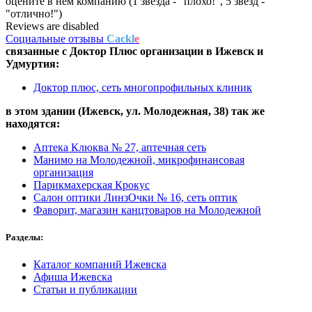
оцените в нем компанию (1 звезда - "плохо!", 5 звезд -
"отлично!")
Reviews are disabled
Социальные отзывы
Cackl
e
связанные с
Доктор Плюс
организации в
Ижевск и
Удмуртия:
Доктор плюс, сеть многопрофильных клиник
в этом здании (Ижевск,
ул. Молодежная, 38
) так же
находятся:
Аптека Клюква № 27, аптечная сеть
Манимо на Молодежной, микрофинансовая
организация
Парикмахерская Крокус
Салон оптики ЛинзОчки № 16, сеть оптик
Фаворит, магазин канцтоваров на Молодежной
Разделы:
Каталог компаний Ижевска
Афиша Ижевска
Статьи и публикации