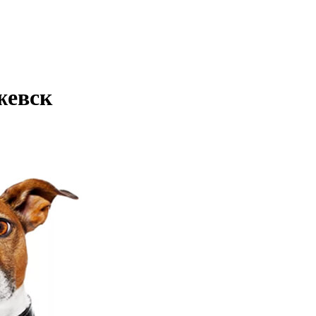
жевск