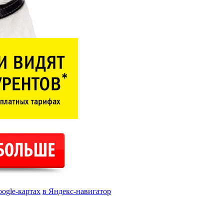
oogle-картах
в Яндекс-навигатор