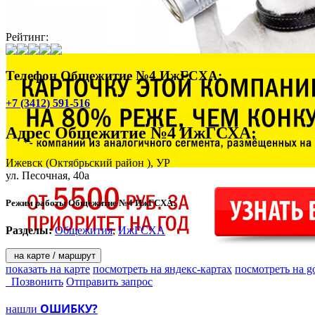
Рейтинг:
Телефон Общежитие №4 ИжГСХА:
+7 (3412) 591-516
Адрес
Общежитие №4 ИжГСХА
:
Ижевск
(Октябрьский район ), УР
ул. Песочная, 40а
Режим работы Общежитие №4 ИжГСХА:
Разделы:
Общежития
,
ИжГСХА
на карте / маршрут
показать на карте
посмотреть на яндекс-картах
посмотреть на g
Позвонить
Отправить запрос
ОШИБКУ?
нашли