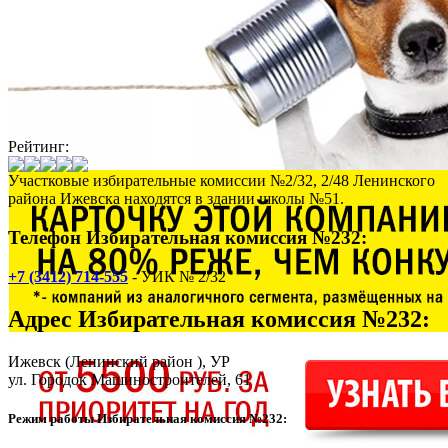
Рейтинг:
Участковые избирательные комиссии №2/32, 2/48 Ленинского
района Ижевска находятся в здании школы №51.
Телефон Избирательная комиссия №232:
+7 (3412) 714-555
- УИК № 2/32
Адрес
Избирательная комиссия №232
:
Ижевск
(Ленинский район ), УР
ул. Городок Машиностроителей, 61
Режим работы Избирательная комиссия №232: