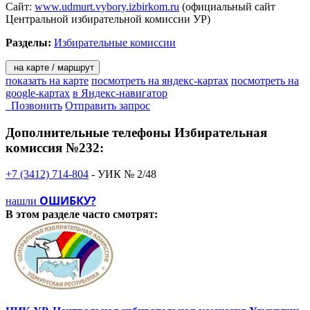
Сайт:
www.udmurt.vybory.izbirkom.ru
(официальный сайт
Центральной избирательной комиссии УР)
Разделы:
Избирательные комиссии
на карте / маршрут
показать на карте
посмотреть на яндекс-картах
посмотреть на
google-картах
в Яндекс-навигатор
Позвонить
Отправить запрос
Дополнительные телефоны
Избирательная
комиссия №232:
+7 (3412) 714-804
- УИК № 2/48
ОШИБКУ?
нашли
В этом разделе
часто смотрят: