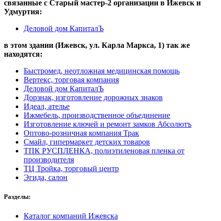
связанные с
Старый мастер-2
организации в
Ижевск и
Удмуртия:
Деловой дом КапиталЪ
в этом здании (Ижевск,
ул. Карла Маркса, 1
) так же
находятся:
Быстромед, неотложная медицинская помощь
Вертекс, торговая компания
Деловой дом КапиталЪ
Дорзнак, изготовление дорожных знаков
Идеал, ателье
Ижмебель, производственное объединение
Изготовление ключей и ремонт замков Абсолютъ
Оптово-розничная компания Трак
Смайл, гипермаркет детских товаров
ТПК РУСПЛЕНКА, полиэтиленовая пленка от
производителя
ТЦ Тройка, торговый центр
Эгида, салон
Разделы:
Каталог компаний Ижевска