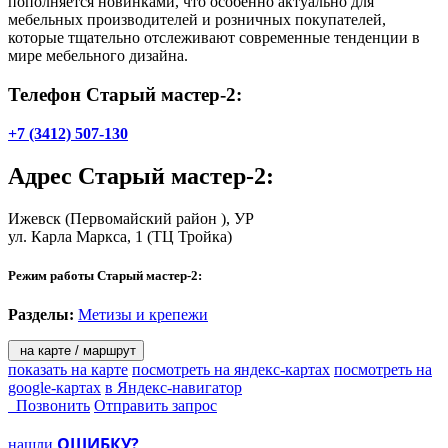
пополняется новинками, что особенно актуально для
мебельных производителей и розничных покупателей,
которые тщательно отслеживают современные тенденции в
мире мебельного дизайна.
Телефон Старый мастер-2:
+7 (3412) 507-130
Адрес
Старый мастер-2
:
Ижевск
(Первомайский район ), УР
ул. Карла Маркса, 1
(ТЦ Тройка)
Режим работы Старый мастер-2:
Разделы:
Метизы и крепежи
на карте / маршрут
показать на карте
посмотреть на яндекс-картах
посмотреть на
google-картах
в Яндекс-навигатор
Позвонить
Отправить запрос
ОШИБКУ?
нашли