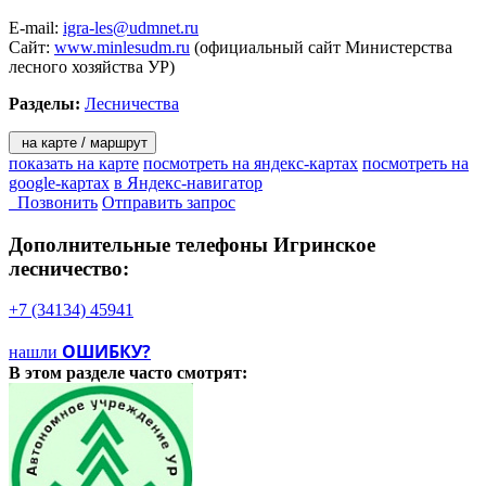
E-mail:
igra-les@udmnet.ru
Сайт:
www.minlesudm.ru
(официальный сайт Министерства
лесного хозяйства УР)
Разделы:
Лесничества
на карте / маршрут
показать на карте
посмотреть на яндекс-картах
посмотреть на
google-картах
в Яндекс-навигатор
Позвонить
Отправить запрос
Дополнительные телефоны
Игринское
лесничество:
+7 (34134) 45941
ОШИБКУ?
нашли
В этом разделе
часто смотрят: