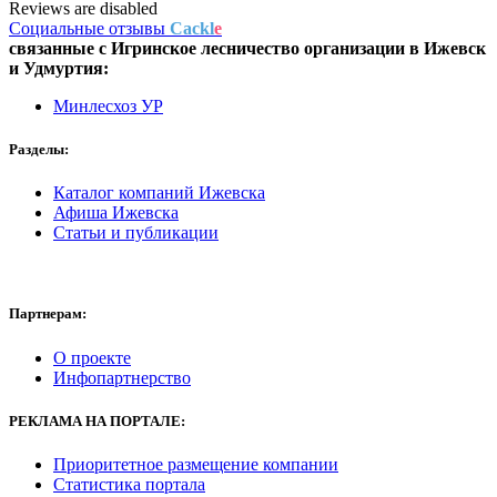
Reviews are disabled
Социальные отзывы
Cackl
e
связанные с
Игринское лесничество
организации в
Ижевск
и Удмуртия:
Минлесхоз УР
Разделы:
Каталог компаний Ижевска
Афиша Ижевска
Статьи и публикации
Партнерам:
О проекте
Инфопартнерство
РЕКЛАМА
НА ПОРТАЛЕ:
Приоритетное размещение компании
Статистика портала