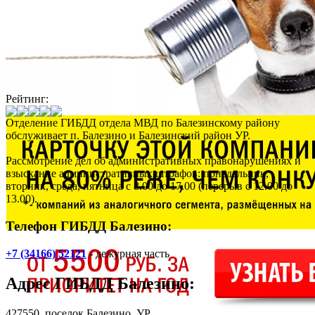
Рейтинг:
Отделение ГИБДД отдела МВД по Балезинскому району
обслуживает п. Балезино и Балезинский район УР.
Рассмотрение дел об административных правонарушениях и
взыскание административных штрафов: понедельник,
вторник, среда, пятница с 8.00 до 17.00 (перерыв с 12.00 до
13.00).
Телефон ГИБДД Балезино:
+7 (34166) 52121
- дежурная часть
Адрес
ГИБДД Балезино
:
427550,
поселок Балезино
, УР