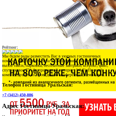
Рейтинг:
Мы будем рады разместить Вас в уютных гостиничных
номерах квартирного типа и предоставить такие услуги, как:
вызов такси, парковка, бесплатные завтраки, ксерокс, факс,
спутниковое TV, беспроводной интернет Wi-Fi. Полный
комплекс услуг по проведению конференций, семинаров.
Телефон Гостиница Уральская:
+7 (3412) 450-886
Адрес
Гостиница Уральская
: