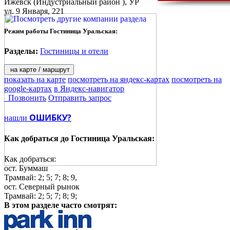
Ижевск
(Индустриальный район ), УР
ул. 9 Января, 221
Режим работы Гостиница Уральская:
Разделы:
Гостиницы и отели
на карте / маршрут
показать на карте
посмотреть на яндекс-картах
посмотреть на
google-картах
в Яндекс-навигатор
Позвонить
Отправить запрос
ОШИБКУ?
нашли
Как добраться до
Гостиница Уральская:
Как добраться:
ост. Буммаш
Трамвай: 2; 5; 7; 8; 9,
ост. Северный рынок
Трамвай: 2; 5; 7; 8; 9;
В этом разделе
часто смотрят: