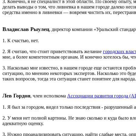
3. Конечно, я не специалист в этой области. По своему опыту,
делать выводы о том, что ливневка в нашем городе далеко несо
средства именно в ливневки — вовремя чистить их, перестраива
Владислав Рыулец
, директор компании «Уральский стандар
1. К счастью, нет.
2. Я считаю, что стоит приветствовать желание
городских влас
мне, а более компетентным органам. И конечно хотелось бы, чт
3. Насколько мне известно, в нашем городе еще остаются проб
ситуацию, по мнению некоторых экспертов. Насколько это буде
таких вопросов, тогда эта ситуация станет понятнее для народа.
Лев Гордон
, член исполкома
Ассоциации развития города (А
1. Я был за городом, видел только последствия - разрушенный а
2. У меня нет полной картины. Не знаю сколько и куда было вло
адекватную оценку.
3. Нужно проанализировать ситуацию, найти слабые места, оп