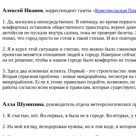
Алексей Иванов
, корреспондент газеты «
Комсомольская Пра
1. Да, коснулись непосредственно. В пятницу, во время первого
комфортных остановок общественного транспорта, вернее даже 
автобусов не пускали внутрь салона, пока не проверят билеты.
понял, что город просто не готов к такой стихии. И все повтори
2. Я в курсе этой ситуации и считаю, что можно было сэкономи
проектам меняется отношение людей к городу. Наверное сейчас
на их решение, чтобы в нашем городе было комфортно не тольк
3. Здесь два основных аспекта. Первый - это строительство ли
Вторая серьезная проблема - новые микрорайоны, несмотря на 
микрорайонов. Если к этому правильно подойти, возможно, не 
работы согласно всем нормам и правилам, которые существуют,
Алла Шумихина
, руководитель отдела метеорологических 
1. К счастью, нет. Во-первых, я была не в городе. Во-вторых, 
2. На мой взгляд, велодорожки нужны, но в том виде, в котор