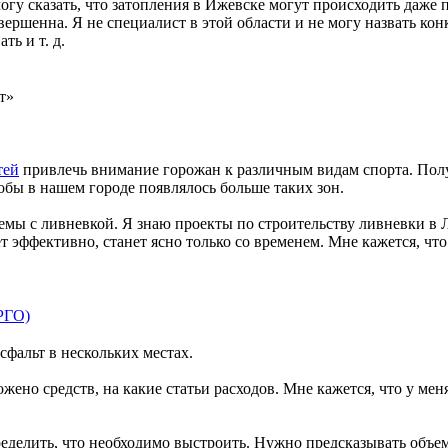
 могу сказать, что затопления в Ижевске могут происходить даже
вершенна. Я не специалист в этой области и не могу назвать кон
ть и т. д.
т»
тей
привлечь внимание горожан к различным видам спорта. Получ
обы в нашем городе появлялось больше таких зон.
лемы с ливневкой. Я знаю проекты по строительству ливневки в
т эффективно, станет ясно только со временем. Мне кажется, ч
РГО)
сфальт в нескольких местах.
жено средств, на какие статьи расходов. Мне кажется, что у мен
ределить, что необходимо выстроить. Нужно предсказывать объе