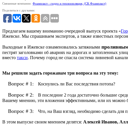
Связанные компании:
Фоампласт - гидро и теплоизоляция, (СК Фоампласт)
Поделиться с друзьями:
Предлагаем вашему вниманию очередной выпуск проекта «
Гор
Ижевске. Мы спрашиваем экспертов, а также известных персон
проливным
Выходные в Ижевске ознаменовались затяжными
пестрят заголовками об авариях на дорогах и затопленных ул
вместо
такси
. Почему город не спасла система ливневой канал
Мы решили задать горожанам три вопроса на эту тему:
Вопрос # 1:
Коснулись ли Вас последствия потопа?
Вопрос # 2:
В последние 2 года достаточно большие сред
Вашему мнению, эти вложения эффективными, или их можно б
Вопрос # 3:
Что, на Ваш взгляд, необходимо сделать для
В этом выпуске своим мнением делятся:
Алексей Иванов, Алл