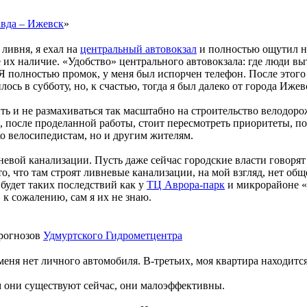
вда – Ижевск
»
 ливня, я ехал на
центральный автовокзал
и полностью ощутил на
их наличие. «Удобство» центрального автовокзала: где люди вы
 Я полностью промок, у меня был испорчен телефон. После этого 
лось в субботу, но, к счастью, тогда я был далеко от города Ижев
ть и не размахиваться так масштабно на строительство велодоро
, после проделанной работы, стоит пересмотреть приоритеты, п
о велосипедистам, но и другим жителям.
вневой канализации. Пусть даже сейчас городские власти говорят
то, что там строят ливневые канализации, на мой взгляд, нет о
будет таких последствий как у
ТЦ Аврора-парк
и микрорайоне «
 к сожалению, сам я их не знаю.
прогнозов
Удмуртского Гидрометцентра
у меня нет личного автомобиля. В-третьих, моя квартира находитс
ом они существуют сейчас, они малоэффективны.