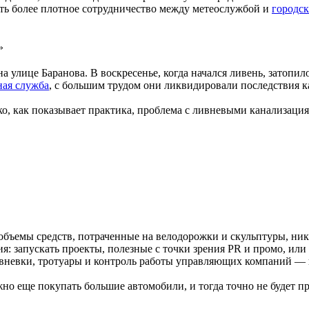
ить более плотное сотрудничество между метеослужбой и
городс
»
 улице Баранова. В воскресенье, когда начался ливень, затопил
ная служба
, с большим трудом они ликвидировали последствия к
ко, как показывает практика, проблема с ливневыми канализация
 объемы средств, потраченные на велодорожки и скульптуры, ник
ия: запускать проекты, полезные с точки зрения PR и промо, или
вневки, тротуары и контроль работы управляющих компаний — п
жно еще покупать большие автомобили, и тогда точно не будет п