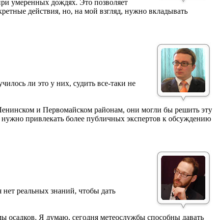
 при умеренных дождях. Это позволяет
кретные действия, но, на мой взгляд, нужно вкладывать
илось ли это у них, судить все-таки не
 Ленинском и Первомайском районам, они могли бы решить эту
то нужно привлекать более публичных экспертов к обсуждению
я нет реальных знаний, чтобы дать
мы осадков. Я думаю, сегодня метеослужбы способны давать