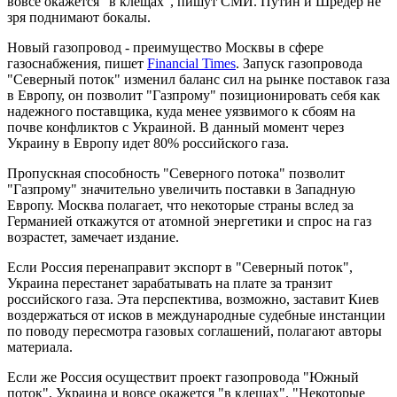
вовсе окажется "в клещах", пишут СМИ. Путин и Шредер не
зря поднимают бокалы.
Новый газопровод - преимущество Москвы в сфере
газоснабжения, пишет
Financial Times
. Запуск газопровода
"Северный поток" изменил баланс сил на рынке поставок газа
в Европу, он позволит "Газпрому" позиционировать себя как
надежного поставщика, куда менее уязвимого к сбоям на
почве конфликтов с Украиной. В данный момент через
Украину в Европу идет 80% российского газа.
Пропускная способность "Северного потока" позволит
"Газпрому" значительно увеличить поставки в Западную
Европу. Москва полагает, что некоторые страны вслед за
Германией откажутся от атомной энергетики и спрос на газ
возрастет, замечает издание.
Если Россия перенаправит экспорт в "Северный поток",
Украина перестанет зарабатывать на плате за транзит
российского газа. Эта перспектива, возможно, заставит Киев
воздержаться от исков в международные судебные инстанции
по поводу пересмотра газовых соглашений, полагают авторы
материала.
Если же Россия осуществит проект газопровода "Южный
поток", Украина и вовсе окажется "в клещах". "Некоторые