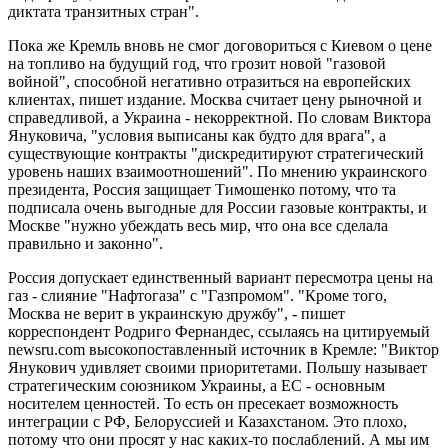
диктата транзитных стран".
Пока же Кремль вновь не смог договориться с Киевом о цене
на топливо на будущий год, что грозит новой "газовой
войной", способной негативно отразиться на европейских
клиентах, пишет издание. Москва считает цену рыночной и
справедливой, а Украина - некорректной. По словам Виктора
Януковича, "условия выписаны как будто для врага", а
существующие контракты "дискредитируют стратегический
уровень наших взаимоотношений". По мнению украинского
президента, Россия защищает Тимошенко потому, что та
подписала очень выгодные для России газовые контракты, и
Москве "нужно убеждать весь мир, что она все сделала
правильно и законно".
Россия допускает единственный вариант пересмотра цены на
газ - слияние "Нафтогаза" с "Газпромом". "Кроме того,
Москва не верит в украинскую дружбу", - пишет
корреспондент Родриго Фернандес, ссылаясь на цитируемый
newsru.com высокопоставленный источник в Кремле: "Виктор
Янукович удивляет своими приоритетами. Польшу называет
стратегическим союзником Украины, а ЕС - основным
носителем ценностей. То есть он пресекает возможность
интеграции с РФ, Белоруссией и Казахстаном. Это плохо,
потому что они просят у нас каких-то послаблений. А мы им