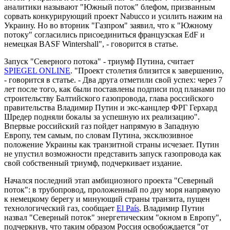
аналитики называют "Южный поток" блефом, призванным
сорвать конкурирующий проект Nabucco и усилить нажим на
Украину. Но во вторник "Газпром" заявил, что к "Южному
потоку" согласились присоединиться французская EdF и
немецкая BASF Wintershall", - говорится в статье.
Запуск "Северного потока" - триумф Путина, считает
SPIEGEL ONLINE
. "Проект столетия близится к завершению,
- говорится в статье. - Два друга отметили свой успех: через 7
лет после того, как были поставлены подписи под планами по
строительству Балтийского газопровода, глава российского
правительства Владимир Путин и экс-канцлер ФРГ Герхард
Шредер подняли бокалы за успешную их реализацию".
Впервые российский газ пойдет напрямую в Западную
Европу, тем самым, по словам Путина, эксклюзивное
положение Украины как транзитной страны исчезает. Путин
не упустил возможности представить запуск газопровода как
свой собственный триумф, подчеркивает издание.
Начался последний этап амбициозного проекта "Северный
поток": в трубопровод, проложенный по дну моря напрямую
к немецкому берегу и минующий страны транзита, пущен
технологический газ, сообщает
El País
. Владимир Путин
назвал "Северный поток" энергетическим "окном в Европу",
подчеркнув, что таким образом Россия освобождается "от