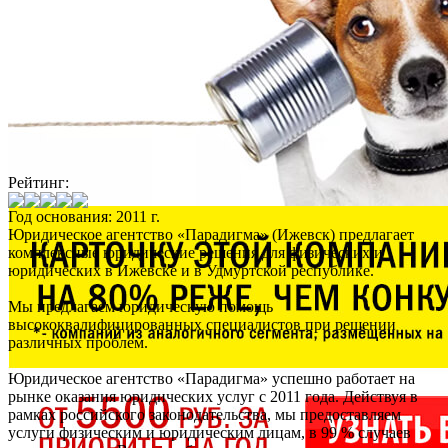
Рейтинг:
Год основания: 2011 г.
Юридическое агентство «Парадигма» (Ижевск)
предлагает
комплексные юридические решения для физических и
юридических в Ижевске и в Удмуртской республике.
Мы предлагаем юридическую помощь
высококвалифицированных специалистов при решении
различных проблем.
Юридическое агентство «Парадигма» успешно работает на
рынке оказания юридических услуг с 2011 года. Действуя в
рамках российского законодательства, мы предоставляем
услуги физическим и юридическим лицам, в 99 % случаев