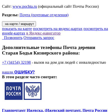
Сайт:
www.pochta.ru
(официальный сайт Почты России)
Разделы:
Почта (почтовые отделения)
на карте / маршрут
показать на карте
посмотреть на яндекс-картах
посмотреть на
google-картах
в Яндекс-навигатор
Позвонить
Отправить запрос
Дополнительные телефоны
Почта деревни
Старая Бодья Кизнерского района:
+7 (34154) 32198
- вызов на дом для людей с инвалидностью
ОШИБКУ?
нашли
В этом разделе
часто смотрят:
Главпочтамт Ижевска, (Ижевский почтамт, Почта России