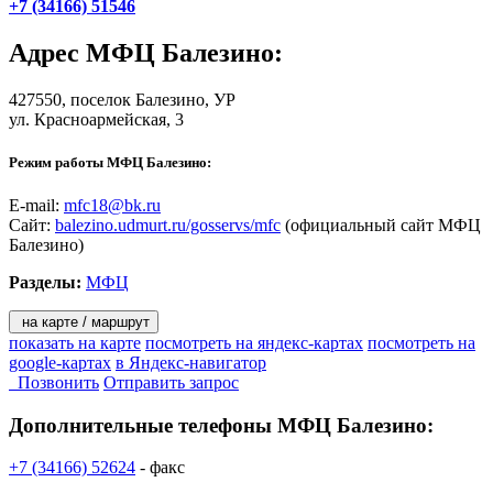
+7 (34166) 51546
Адрес
МФЦ Балезино
:
427550,
поселок Балезино
, УР
ул. Красноармейская, 3
Режим работы МФЦ Балезино:
E-mail:
mfc18@bk.ru
Сайт:
balezino.udmurt.ru/gosservs/mfc
(официальный сайт МФЦ
Балезино)
Разделы:
МФЦ
на карте / маршрут
показать на карте
посмотреть на яндекс-картах
посмотреть на
google-картах
в Яндекс-навигатор
Позвонить
Отправить запрос
Дополнительные телефоны
МФЦ Балезино:
+7 (34166) 52624
- факс