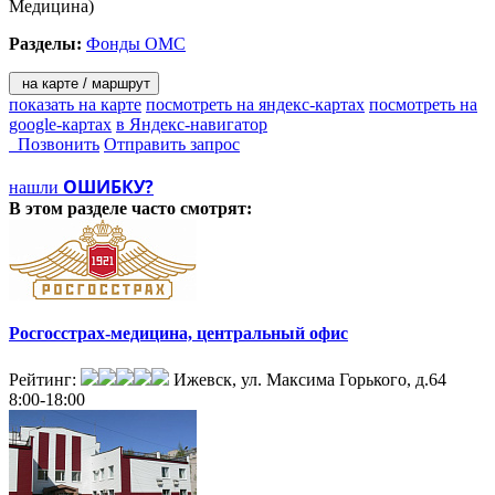
Медицина)
Разделы:
Фонды ОМС
на карте / маршрут
показать на карте
посмотреть на яндекс-картах
посмотреть на
google-картах
в Яндекс-навигатор
Позвонить
Отправить запрос
ОШИБКУ?
нашли
В этом разделе
часто смотрят:
Росгосстрах-медицина, центральный офис
Рейтинг:
Ижевск, ул. Максима Горького, д.64
8:00-18:00