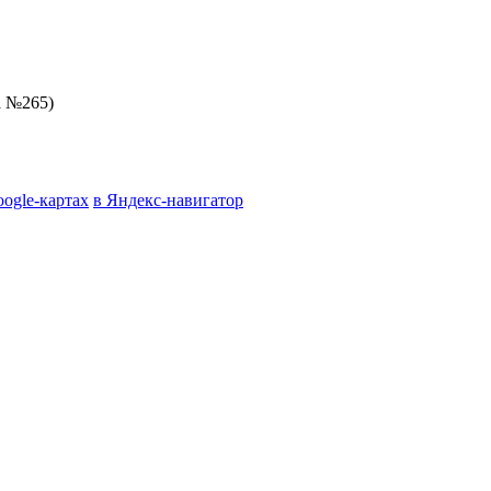
а №265)
oogle-картах
в Яндекс-навигатор