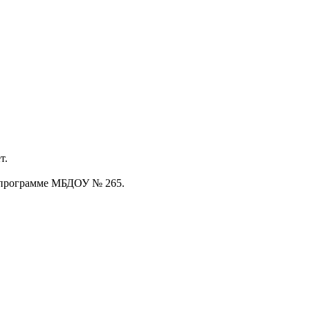
т.
й программе МБДОУ № 265.