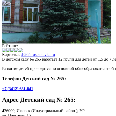
Рейтинг:
Карточка:
ds265.ros-spravka.ru
В детском саду № 265 работает 12 групп для детей от 1,5 до 7 ле
Развитие детей проводится по основной общеобразовательно
Телефон Детский сад № 265:
+7 (3412) 681-841
Адрес
Детский сад № 265
:
426009,
Ижевск
(Индустриальный район ), УР
ул. Парковая, 15