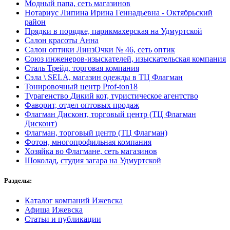
Модный папа, сеть магазинов
Нотариус Липина Ирина Геннадьевна - Октябрьский
район
Прядки в порядке, парикмахерская на Удмуртской
Салон красоты Анна
Салон оптики ЛинзОчки № 46, сеть оптик
Союз инженеров-изыскателей, изыскательская компания
Сталь Трейд, торговая компания
Сэла \ SELA, магазин одежды в ТЦ Флагман
Тонировочный центр Prof-ton18
Турагенство Дикий кот, туристическое агентство
Фаворит, отдел оптовых продаж
Флагман Дисконт, торговый центр (ТЦ Флагман
Дисконт)
Флагман, торговый центр (ТЦ Флагман)
Фотон, многопрофильная компания
Хозяйка во Флагмане, сеть магазинов
Шоколад, студия загара на Удмуртской
Разделы:
Каталог компаний Ижевска
Афиша Ижевска
Статьи и публикации