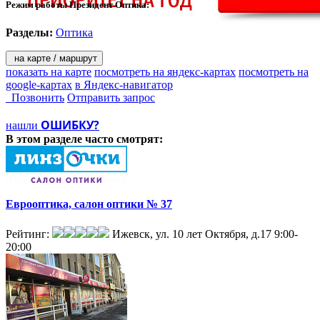
Режим работы Президент Оптика:
Разделы:
Оптика
на карте / маршрут
показать на карте
посмотреть на яндекс-картах
посмотреть на
google-картах
в Яндекс-навигатор
Позвонить
Отправить запрос
ОШИБКУ?
нашли
В этом разделе
часто смотрят:
Еврооптика, салон оптики № 37
Рейтинг:
Ижевск, ул. 10 лет Октября, д.17
9:00-
20:00