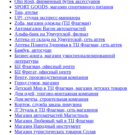
Olio Rosti, фирменный бутик аксессуаров
SPORT GOODS, магазин спортивного питания
Taia, ателье
UP!, студия экспресс-маникюра
Zolla, магазин одежды (ТЦ Флагман)
Автомагазин Вагон автозапчастей
Альфа-банк на Удмуртской, филиал
Аптека от склада на Удмуртской, сеть аптек
Аптека Планета Здоровья в ТЦ Флагман, сеть аптек
Бамбук, автосуши
Бизнес-книга, магазин узкоспециализированной
литературы
БЦ Флагман, офисный центр
БЦ Фрегат, офисный центр
Венге, производственная компания
Город сумок, магазин
Детский Мир в ТЦ Флагман, магазин детских товаров
Дом идей, торгово-монтажная компания
Дом мечты, строительная компания
Кортеж, служба заказа лимузина
Л’Этуаль в ТЦ Флагман, сеть магазинов
Магазин автозапчастей Магистраль
Магазин Любимый чай в ТЦ Флагман
Магазин Народный инструмент
Магазин туристических товаров Сплав