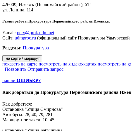
426009,
Ижевск
(Первомайский район ), УР
ул. Ленина, 114
Режим работы Прокуратура Первомайского района Ижевска:
E-mail:
perv@prok.udm.net
Сайт:
udmproc.ru
(официальный сайт Прокуратуры Удмуртской 
Разделы:
Прокуратура
на карте / маршрут
показать на карте
посмотреть на яндекс-картах
посмотреть на g
Позвонить
Отправить запрос
ОШИБКУ?
нашли
Как добраться до
Прокуратура Первомайского района Ижев
Как добраться:
Остановка "Улица Смирнова"
Автобусы: 28, 40, 79, 281
Маршрутное такси: 10, 45
Остановка "Улица Бабушкина"