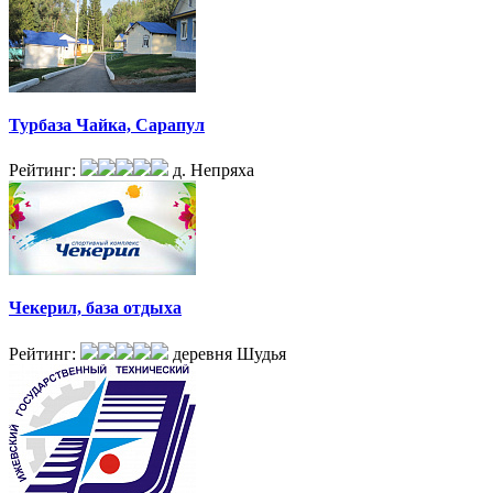
Турбаза Чайка, Сарапул
Рейтинг:
д. Непряха
Чекерил, база отдыха
Рейтинг:
деревня Шудья