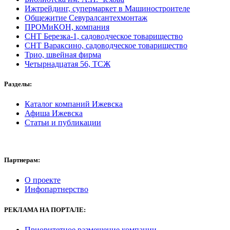
Ижтрейдинг, супермаркет в Машиностроителе
Общежитие Севуралсантехмонтаж
ПРОМиКОН, компания
СНТ Березка-1, садоводческое товарищество
СНТ Вараксино, садоводческое товарищество
Трио, швейная фирма
Четырнадцатая 56, ТСЖ
Разделы:
Каталог компаний Ижевска
Афиша Ижевска
Статьи и публикации
Партнерам:
О проекте
Инфопартнерство
РЕКЛАМА
НА ПОРТАЛЕ:
Приоритетное размещение компании