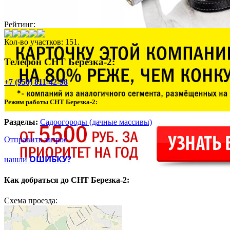
Рейтинг:
Кол-во участков: 151.
Телефон СНТ Березка-2:
+7 (950) 811-42-98
Режим работы СНТ Березка-2:
Разделы:
Садоогороды (дачные массивы)
Отправить запрос
ОШИБКУ?
нашли
Как добраться до
СНТ Березка-2:
Схема проезда: