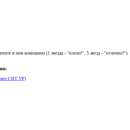
ните в нем компанию (1 звезда - "плохо!", 5 звезд - "отлично!")
ия:
Союз СНТ УР)