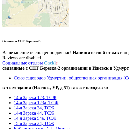
Отзывы о
СНТ Березка-2:
Ваше мнение очень ценно для нас!
Напишите свой отзыв
и оце
Reviews are disabled
Социальные отзывы
Cackl
e
связанные с
СНТ Березка-2
организации в
Ижевск и Удмурт
Союз садоводов Удмуртии, общественная организация (
в этом здании (Ижевск,
УР, д.51
) так же находятся:
14-я Зарека 123, ТСЖ
14-я Зарека 123а, ТСЖ
14-я Зарека 34, ТСЖ
14-я Зарека 44, ТСЖ
14-я Зарека 54а, ТСЖ
15-я Зарека 24, ТСЖ
Библиотека им. А.П. Чехова