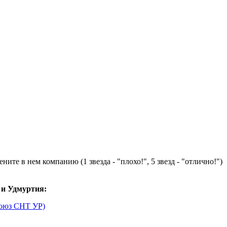
ните в нем компанию (1 звезда - "плохо!", 5 звезд - "отлично!")
 и Удмуртия:
Союз СНТ УР)