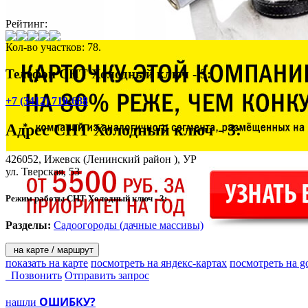
Рейтинг:
Кол-во участков: 78.
Телефон СНТ Холодный ключ - 3:
+7 (3412) 710-688
Адрес
СНТ Холодный ключ - 3
:
426052,
Ижевск
(Ленинский район ), УР
ул. Тверская, 53
Режим работы СНТ Холодный ключ - 3:
Разделы:
Садоогороды (дачные массивы)
на карте / маршрут
показать на карте
посмотреть на яндекс-картах
посмотреть на g
Позвонить
Отправить запрос
ОШИБКУ?
нашли