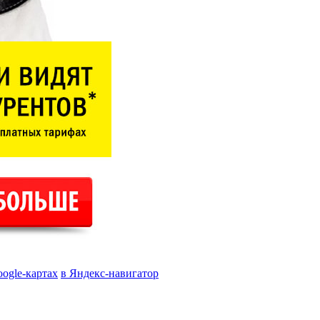
oogle-картах
в Яндекс-навигатор