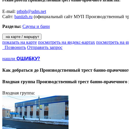
Режим работы Производственный трест банно-прачечного хозяйства:
E-mail:
ptbph@udm.net
Сайт:
baniizh.ru
(официальный сайт МУП Производственный тре
Разделы:
Сауны и бани
на карте / маршрут
показать на карте
посмотреть на яндекс-картах
посмотреть на g
Позвонить
Отправить запрос
ОШИБКУ?
нашли
Как добраться до
Производственный трест банно-прачечного
Входная группа
Производственный трест банно-прачечного 
Входная группа: