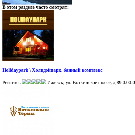
В этом разделе
часто смотрят:
Holidaypark \ Холидэйпарк, банный комплекс
Рейтинг:
Ижевск, ул. Воткинское шоссе, д.89
0:00-0