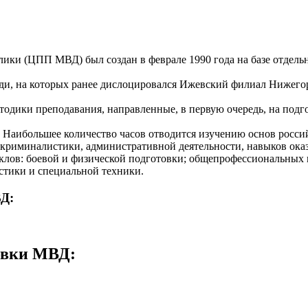
блики (ЦПП МВД)
был создан в феврале 1990 года на базе отдел
щади, на которых ранее дислоцировался Ижевский филиал Нижег
одики преподавания, направленные, в первую очередь, на подго
. Наибольшее количество часов отводится изучению основ росси
 криминалистики, административной деятельности, навыков ока
клов: боевой и физической подготовки; общепрофессиональных
стики и специальной техники.
Д:
овки МВД
: