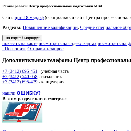
Режим работы Центр профессиональной подготовки МВД:
Сайт:
цпп.18.мвд.рф
(официальный сайт Центра профессионал
Разделы:
Повышение квалификации
,
Средне-специальное обр
на карте / маршрут
показать на карте
посмотреть на яндекс-картах
посмотреть на g
Позвонить
Отправить запрос
Дополнительные телефоны
Центр профессиональ
+7 (3412) 695-451
- учебная часть
+7 (3412) 540-058
- начальник
+7 (3412) 695-479
- канцелярия
ОШИБКУ?
нашли
В этом разделе
часто смотрят: