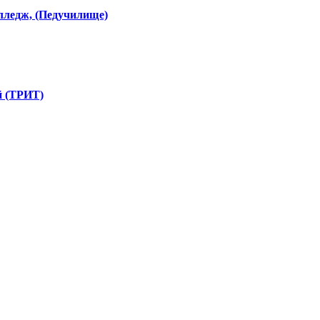
лледж, (Педучилище)
й (ТРИТ)