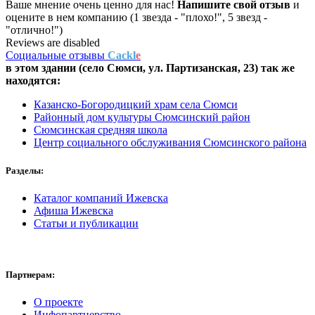
Ваше мнение очень ценно для нас!
Напишите свой отзыв
и
оцените в нем компанию (1 звезда - "плохо!", 5 звезд -
"отлично!")
Reviews are disabled
Социальные отзывы
Cackl
e
в этом здании (село Сюмси,
ул. Партизанская, 23
) так же
находятся:
Казанско-Богородицкий храм села Сюмси
Районный дом культуры Сюмсинский район
Сюмсинская средняя школа
Центр социального обслуживания Сюмсинского района
Разделы:
Каталог компаний Ижевска
Афиша Ижевска
Статьи и публикации
Партнерам:
О проекте
Инфопартнерство