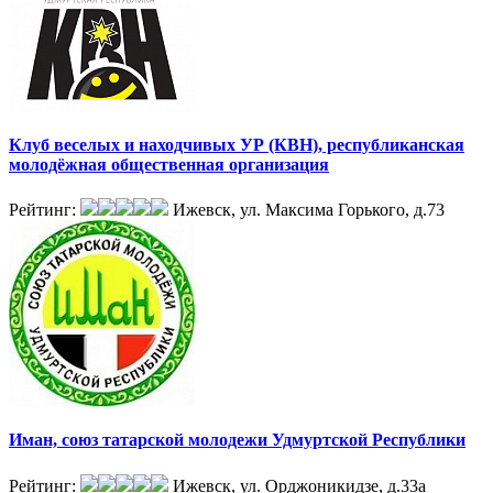
Клуб веселых и находчивых УР (КВН), республиканская
молодёжная общественная организация
Рейтинг:
Ижевск, ул. Максима Горького, д.73
Иман, союз татарской молодежи Удмуртской Республики
Рейтинг:
Ижевск, ул. Орджоникидзе, д.33а