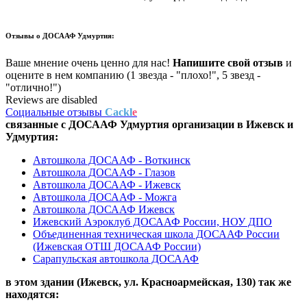
Отзывы о
ДОСААФ Удмуртия:
Ваше мнение очень ценно для нас!
Напишите свой отзыв
и
оцените в нем компанию (1 звезда - "плохо!", 5 звезд -
"отлично!")
Reviews are disabled
Социальные отзывы
Cackl
e
связанные с
ДОСААФ Удмуртия
организации в
Ижевск и
Удмуртия:
Автошкола ДОСААФ - Воткинск
Автошкола ДОСААФ - Глазов
Автошкола ДОСААФ - Ижевск
Автошкола ДОСААФ - Можга
Автошкола ДОСААФ Ижевск
Ижевский Аэроклуб ДОСААФ России, НОУ ДПО
Объединенная техническая школа ДОСААФ России
(Ижевская ОТШ ДОСААФ России)
Сарапульская автошкола ДОСААФ
в этом здании (Ижевск,
ул. Красноармейская, 130
) так же
находятся: