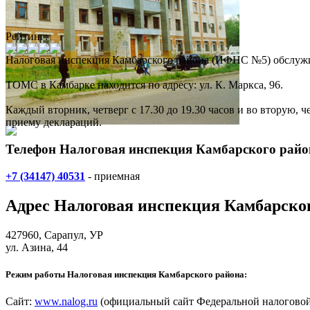
Рейтинг:
Налоговая инспекция Камбарского района (ИФНС №5)
обслужи
ТОМС в Камбарке находится по адресу: ул. К. Маркса, 96.
Каждый вторник, четверг с 17.30 до 19.30 часов и во вторую,
приему деклараций.
Телефон Налоговая инспекция Камбарского райо
+7 (34147) 40531
- приемная
Адрес
Налоговая инспекция Камбарско
427960,
Сарапул
, УР
ул. Азина, 44
Режим работы Налоговая инспекция Камбарского района:
Сайт:
www.nalog.ru
(официальный сайт Федеральной налоговой