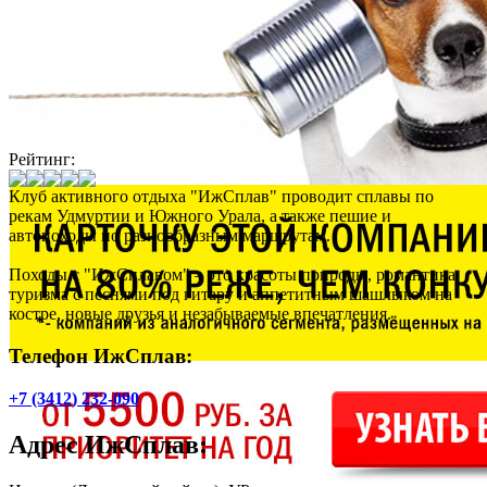
Рейтинг:
Клуб активного отдыха "ИжСплав" проводит сплавы по
рекам Удмуртии и Южного Урала, а также пешие и
автопоходы по разнообразным маршрутам.
Походы с "ИжСплавом" – это красоты природы, романтика
туризма с песнями под гитару и аппетитным шашлыком на
костре, новые друзья и незабываемые впечатления.
Телефон ИжСплав:
+7 (3412) 232-090
Адрес
ИжСплав
: