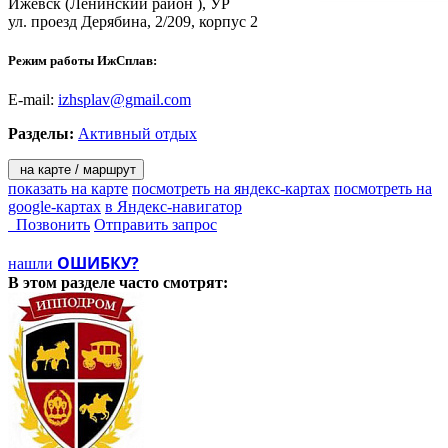
Ижевск
(Ленинский район ), УР
ул. проезд Дерябина, 2/209, корпус 2
Режим работы ИжСплав:
E-mail:
izhsplav@gmail.com
Разделы:
Активный отдых
на карте / маршрут
показать на карте
посмотреть на яндекс-картах
посмотреть на
google-картах
в Яндекс-навигатор
Позвонить
Отправить запрос
ОШИБКУ?
нашли
В этом разделе
часто смотрят: