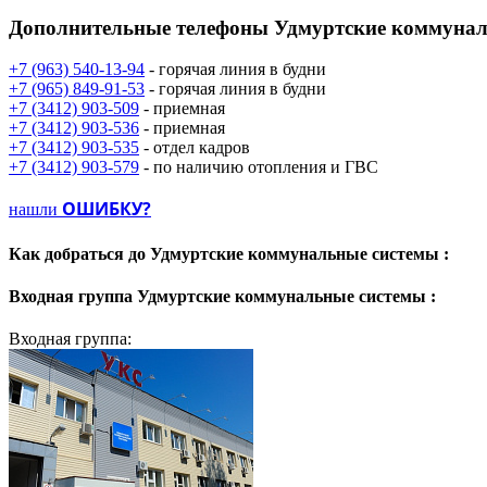
Дополнительные телефоны
Удмуртские коммунал
+7 (963) 540-13-94
- горячая линия в будни
+7 (965) 849-91-53
- горячая линия в будни
+7 (3412) 903-509
- приемная
+7 (3412) 903-536
- приемная
+7 (3412) 903-535
- отдел кадров
+7 (3412) 903-579
- по наличию отопления и ГВС
ОШИБКУ?
нашли
Как добраться до
Удмуртские коммунальные системы :
Входная группа
Удмуртские коммунальные системы :
Входная группа: