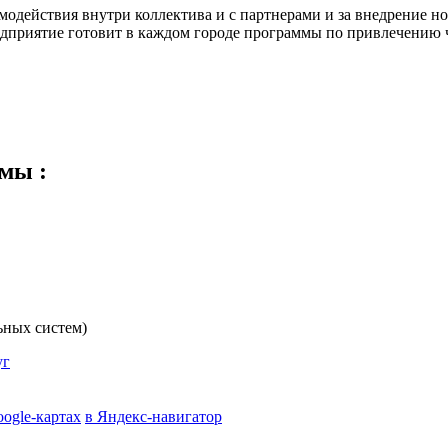
одействия внутри коллектива и с партнерами и за внедрение но
приятие готовит в каждом городе программы по привлечению ч
емы
:
ьных систем)
уг
oogle-картах
в Яндекс-навигатор