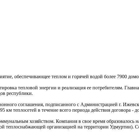
ятие, обеспечивающее тeплом и горячей водой более 7900 домов
овка тепловой энергии и реализация ее потребителям. Главная
ов республики.
ионного соглашения, подписанного с Администрацией г. Ижевск
5 км теплосетей в течение всего периода действия договора - до
ммунальным хозяйством. Компания в свое время образовалось 
вной тeплоснабжающей организацией на территории Удмуртии). 