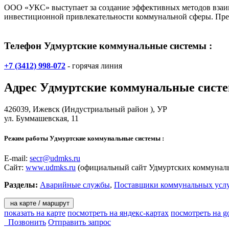
ООО «УКС» выступает за создание эффективных методов взаим
инвестиционной привлекательности коммунальной сферы. Пред
Телефон Удмуртские коммунальные системы :
+7 (3412) 998-072
- горячая линия
Адрес
Удмуртские коммунальные сист
426039,
Ижевск
(Индустриальный район ), УР
ул. Буммашевская, 11
Режим работы Удмуртские коммунальные системы :
E-mail:
secr@udmks.ru
Сайт:
www.udmks.ru
(официальный сайт Удмуртских коммунал
Разделы:
Аварийные службы
,
Поставщики коммунальных усл
на карте / маршрут
показать на карте
посмотреть на яндекс-картах
посмотреть на g
Позвонить
Отправить запрос