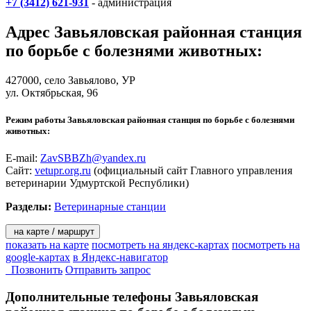
+7 (3412) 621-931
- администрация
Адрес
Завьяловская районная станция
по борьбе с болезнями животных
:
427000,
село Завьялово
, УР
ул. Октябрьская, 96
Режим работы Завьяловская районная станция по борьбе с болезнями
животных:
E-mail:
ZavSBBZh@yandex.ru
Сайт:
vetupr.org.ru
(официальный сайт Главного управления
ветеринарии Удмуртской Республики)
Разделы:
Ветеринарные станции
на карте / маршрут
показать на карте
посмотреть на яндекс-картах
посмотреть на
google-картах
в Яндекс-навигатор
Позвонить
Отправить запрос
Дополнительные телефоны
Завьяловская