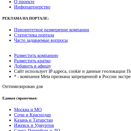
О проекте
Инфопартнерство
РЕКЛАМА
НА ПОРТАЛЕ:
Приоритетное размещение компании
Статистика портала
Часто задаваемые вопросы
Разместить компанию
Разместить кратко
Добавить в афишу
Сайт использует IP адреса, cookie и данные геолокации П
* - компания Meta признана запрещенной в России экстр
Оптимизирован для
Единая справочная:
Москва и МО
Сочи и Краснодар
Казань и Татарстан
Ижевск и Удмуртия
Санкт-Петербург и ЛО