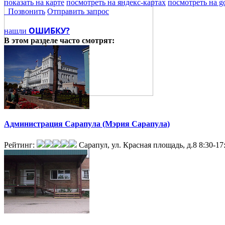
показать на карте
посмотреть на яндекс-картах
посмотреть на g
Позвонить
Отправить запрос
ОШИБКУ?
нашли
В этом разделе
часто смотрят:
Администрация Сарапула (Мэрия Сарапула)
Рейтинг:
Сарапул, ул. Красная площадь, д.8
8:30-17