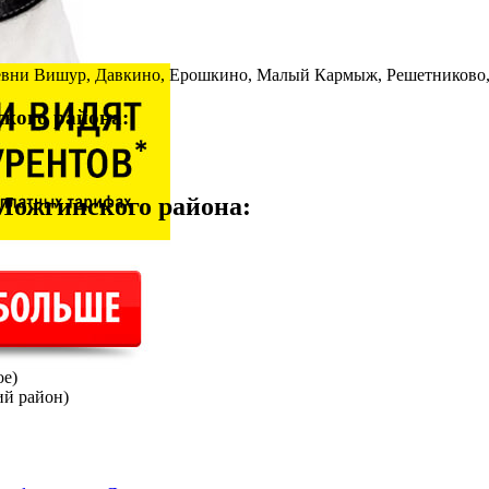
ревни Вишур, Давкино, Ерошкино, Малый Кармыж, Решетниково,
кого района:
ожгинского района
:
е)
й район)