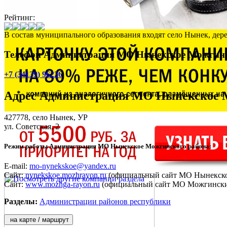
Рейтинг:
В состав муниципального образования входят село Нынек, де
Телефон Администрация МО Нынекское Можгинс
+7 (34139) 96226
Адрес
Администрация МО Нынекское М
427778,
село Нынек
, УР
ул. Советская, 2
Режим работы Администрация МО Нынекское Можгинского района:
E-mail:
mo-nynekskoe@yandex.ru
Сайт:
nynekskoe.mozhrayon.ru
(официальный сайт МО Нынекско
Сайт:
www.mozhga-rayon.ru
(официальный сайт МО Можгински
Разделы:
Администрации районов республики
на карте / маршрут