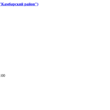
"Камбарский район")
7:00