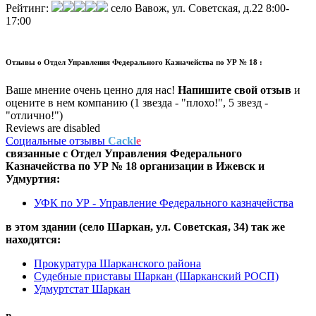
Рейтинг:
село Вавож, ул. Советская, д.22
8:00-
17:00
Отзывы о
Отдел Управления Федерального Казначейства по УР № 18 :
Ваше мнение очень ценно для нас!
Напишите свой отзыв
и
оцените в нем компанию (1 звезда - "плохо!", 5 звезд -
"отлично!")
Reviews are disabled
Социальные отзывы
Cackl
e
связанные с
Отдел Управления Федерального
Казначейства по УР № 18
организации в
Ижевск и
Удмуртия:
УФК по УР - Управление Федерального казначейства
в этом здании (село Шаркан,
ул. Советская, 34
) так же
находятся:
Прокуратура Шарканского района
Судебные приставы Шаркан (Шарканский РОСП)
Удмуртстат Шаркан