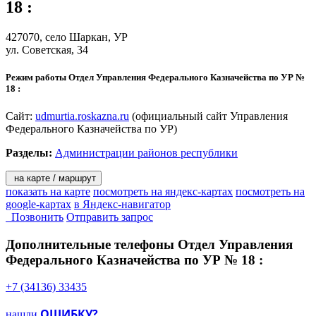
18
:
427070,
село Шаркан
, УР
ул. Советская, 34
Режим работы Отдел Управления Федерального Казначейства по УР №
18 :
Сайт:
udmurtia.roskazna.ru
(официальный сайт Управления
Федерального Казначейства по УР)
Разделы:
Администрации районов республики
на карте / маршрут
показать на карте
посмотреть на яндекс-картах
посмотреть на
google-картах
в Яндекс-навигатор
Позвонить
Отправить запрос
Дополнительные телефоны
Отдел Управления
Федерального Казначейства по УР № 18 :
+7 (34136) 33435
ОШИБКУ?
нашли