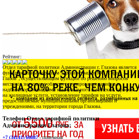
Рейтинг:
Отдел тарифной политики Администрации г. Глазова
является
функциональным органом Администрации МО "Город
Глазов", осуществляющим функции по решению вопросов
местного значения в области регулирования тарифов и
надбавок организациями коммунального комплекса, тарифов
на жилищные услуги, установление тарифов на услуги,
предоставляемые муниципальными организациями и
учреждениями, на территории города Глазова.
Телефон Отдел тарифной политики
Администрации Глазова:
+7 (34141) 66087
- приемная