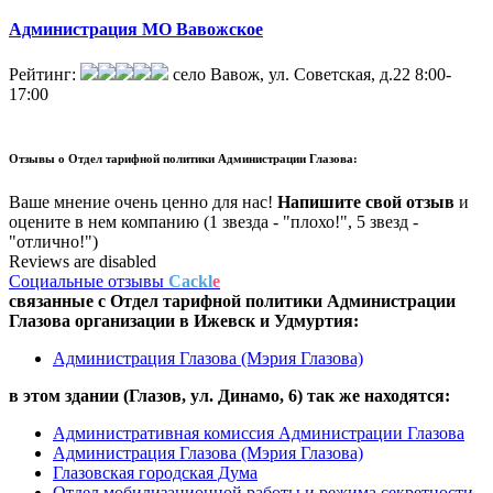
Администрация МО Вавожское
Рейтинг:
село Вавож, ул. Советская, д.22
8:00-
17:00
Отзывы о
Отдел тарифной политики Администрации Глазова:
Ваше мнение очень ценно для нас!
Напишите свой отзыв
и
оцените в нем компанию (1 звезда - "плохо!", 5 звезд -
"отлично!")
Reviews are disabled
Социальные отзывы
Cackl
e
связанные с
Отдел тарифной политики Администрации
Глазова
организации в
Ижевск и Удмуртия:
Администрация Глазова (Мэрия Глазова)
в этом здании (Глазов,
ул. Динамо, 6
) так же находятся:
Административная комиссия Администрации Глазова
Администрация Глазова (Мэрия Глазова)
Глазовская городская Дума
Отдел мобилизационной работы и режима секретности