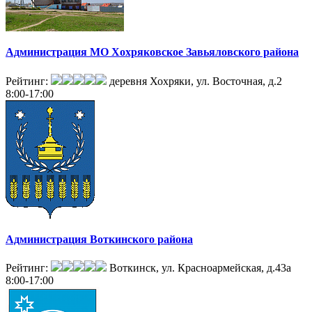
Администрация МО Хохряковское Завьяловского района
Рейтинг:
деревня Хохряки, ул. Восточная, д.2
8:00-17:00
Администрация Воткинского района
Рейтинг:
Воткинск, ул. Красноармейская, д.43а
8:00-17:00