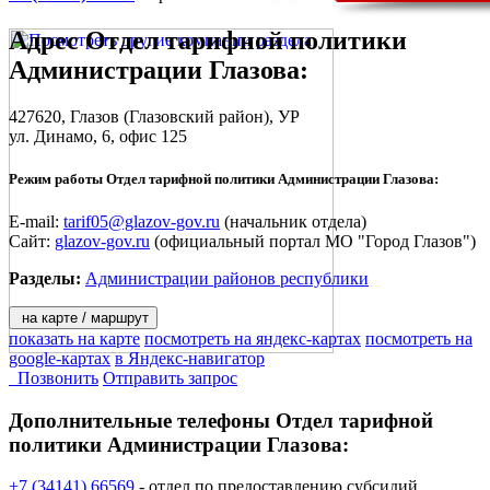
Адрес
Отдел тарифной политики
Администрации Глазова
:
427620,
Глазов
(Глазовский район), УР
ул. Динамо, 6
, офис 125
Режим работы Отдел тарифной политики Администрации Глазова:
E-mail:
tarif05@glazov-gov.ru
(начальник отдела)
Сайт:
glazov-gov.ru
(официальный портал МО "Город Глазов")
Разделы:
Администрации районов республики
на карте / маршрут
показать на карте
посмотреть на яндекс-картах
посмотреть на
google-картах
в Яндекс-навигатор
Позвонить
Отправить запрос
Дополнительные телефоны
Отдел тарифной
политики Администрации Глазова:
+7 (34141) 66569
- отдел по предоставлению субсидий,