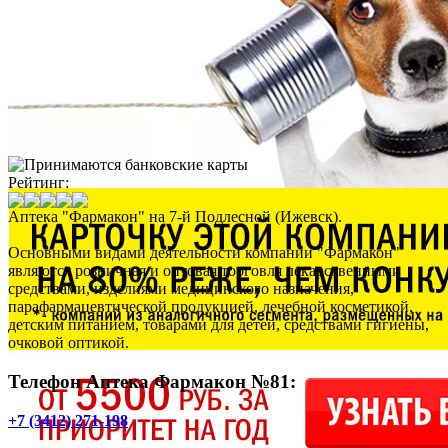
Рейтинг:
Аптека "Фармакон" на 7-й Подлесной (Ижевск).
Основными видами деятельности компании "Фармакон"
являются розничная и оптовая торговля лекарственными
средствами, изделиями медицинского назначения,
парафармацевтической продукцией, лечебной косметикой,
детским питанием, товарами для детей, средствами гигиены,
очковой оптикой.
Телефон Аптека Фармакон №81:
+7 (3412) 271-198