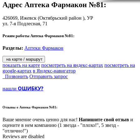
Адрес
Аптека Фармакон №81
:
426069,
Ижевск
(Октябрьский район ), УР
ул. 7-я Подлесная, 71
Режим работы Аптека Фармакон №81:
Разделы:
Аптеки Фармакон
на карте / маршрут
показать на карте
посмотреть на яндекс-картах
посмотреть на
google-картах
в Яндекс-навигатор
Позвонить
Отправить запрос
ОШИБКУ?
нашли
Отзывы о
Аптека Фармакон №81:
Ваше мнение очень ценно для нас!
Напишите свой отзыв
и
оцените в нем компанию (1 звезда - "плохо!", 5 звезд -
"отлично!")
Reviews are disabled