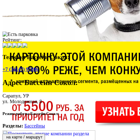
Рейтинг:
Телефон Бассейн Сокол:
+7 (34147) 97886
Адрес
Бассейн Сокол
:
Сарапул
, УР
ул. Молодежная, 8
Режим работы Бассейн Сокол:
Разделы:
Бассейны
на карте / маршрут